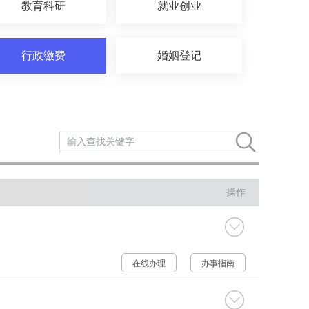
教育科研
就业创业
行政缴费
婚姻登记
证件办理
交通出行
司法公证
知识产权
操作
离职退休
死亡殡葬
在线办理
办事指南